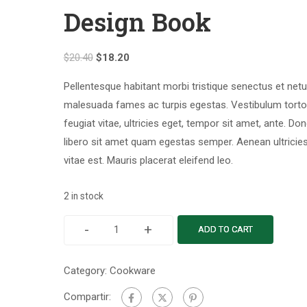
Design Book
$
20.40
$
18.20
Pellentesque habitant morbi tristique senectus et netu
malesuada fames ac turpis egestas. Vestibulum torto
feugiat vitae, ultricies eget, tempor sit amet, ante. Do
libero sit amet quam egestas semper. Aenean ultricie
vitae est. Mauris placerat eleifend leo.
2 in stock
-
+
ADD TO CART
Category:
Cookware
Compartir: