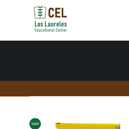
Inicio
Products
Cookware
The Non-Designer’
Sale!