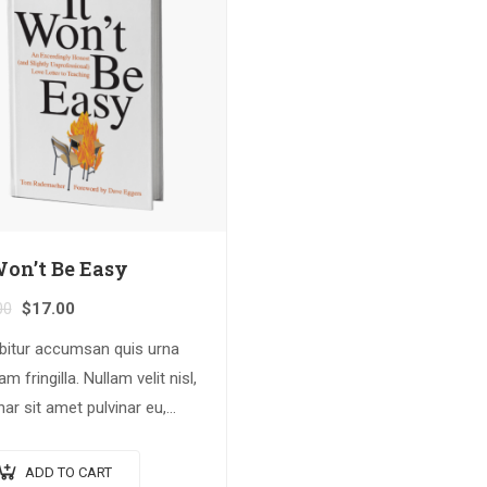
Won’t Be Easy
00
$
17.00
bitur accumsan quis urna
am fringilla. Nullam velit nisl,
nar sit amet pulvinar eu,
cus ac nisl. Lorem ipsum
r sit amet, consectetur
ADD TO CART