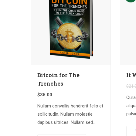
Bitcoin for The
It 
Trenches
$
21.
$
35.00
Cura
aliqu
Nullam convallis hendrerit felis et
pulvi
sollicitudin. Nullam molestie
rhon
dapibus ultrices. Nullam sed
dolo
congue erat. Fusce leo metus,