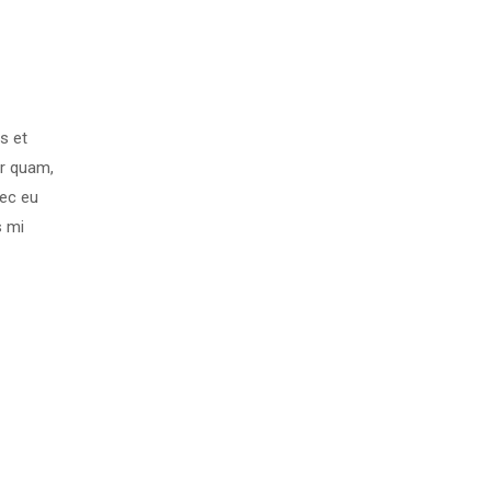
s et
r quam,
nec eu
s mi