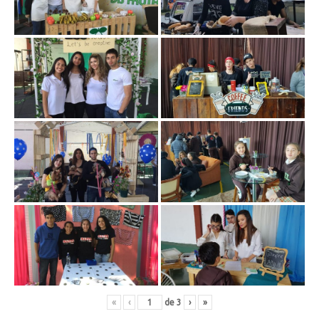
«
‹
de
3
›
»